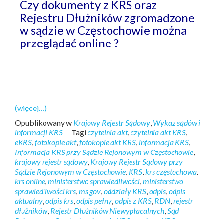
Czy dokumenty z KRS oraz
Rejestru Dłużników zgromadzone
w sądzie w Częstochowie można
przeglądać online ?
(więcej…)
Opublikowany w
Krajowy Rejestr Sądowy
,
Wykaz sądów i
informacji KRS
Tagi
czytelnia akt
,
czytelnia akt KRS
,
eKRS
,
fotokopie akt
,
fotokopie akt KRS
,
informacja KRS
,
Informacja KRS przy Sądzie Rejonowym w Częstochowie
,
krajowy rejestr sądowy
,
Krajowy Rejestr Sądowy przy
Sądzie Rejonowym w Częstochowie
,
KRS
,
krs częstochowa
,
krs online
,
ministerstwo sprawiedliwości
,
ministerstwo
sprawiedliwości krs
,
ms gov
,
oddziały KRS
,
odpis
,
odpis
aktualny
,
odpis krs
,
odpis pełny
,
odpis z KRS
,
RDN
,
rejestr
dłużników
,
Rejestr Dłużników Niewypłacalnych
,
Sąd