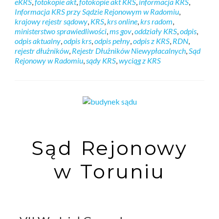
eKRS
,
fotokopie akt
,
fotokopie akt KRS
,
informacja KRS
,
Informacja KRS przy Sądzie Rejonowym w Radomiu
,
krajowy rejestr sądowy
,
KRS
,
krs online
,
krs radom
,
ministerstwo sprawiedliwości
,
ms gov
,
oddziały KRS
,
odpis
,
odpis aktualny
,
odpis krs
,
odpis pełny
,
odpis z KRS
,
RDN
,
rejestr dłużników
,
Rejestr Dłużników Niewypłacalnych
,
Sąd
Rejonowy w Radomiu
,
sądy KRS
,
wyciąg z KRS
Sąd Rejonowy
w Toruniu