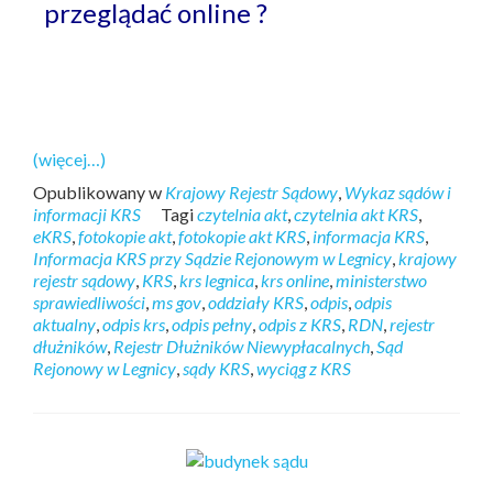
przeglądać online ?
(więcej…)
Opublikowany w
Krajowy Rejestr Sądowy
,
Wykaz sądów i
informacji KRS
Tagi
czytelnia akt
,
czytelnia akt KRS
,
eKRS
,
fotokopie akt
,
fotokopie akt KRS
,
informacja KRS
,
Informacja KRS przy Sądzie Rejonowym w Legnicy
,
krajowy
rejestr sądowy
,
KRS
,
krs legnica
,
krs online
,
ministerstwo
sprawiedliwości
,
ms gov
,
oddziały KRS
,
odpis
,
odpis
aktualny
,
odpis krs
,
odpis pełny
,
odpis z KRS
,
RDN
,
rejestr
dłużników
,
Rejestr Dłużników Niewypłacalnych
,
Sąd
Rejonowy w Legnicy
,
sądy KRS
,
wyciąg z KRS