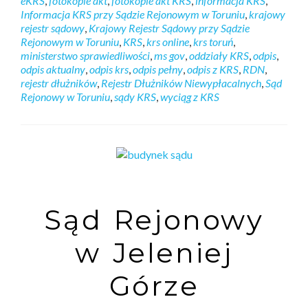
eKRS
,
fotokopie akt
,
fotokopie akt KRS
,
informacja KRS
,
Informacja KRS przy Sądzie Rejonowym w Toruniu
,
krajowy
rejestr sądowy
,
Krajowy Rejestr Sądowy przy Sądzie
Rejonowym w Toruniu
,
KRS
,
krs online
,
krs toruń
,
ministerstwo sprawiedliwości
,
ms gov
,
oddziały KRS
,
odpis
,
odpis aktualny
,
odpis krs
,
odpis pełny
,
odpis z KRS
,
RDN
,
rejestr dłużników
,
Rejestr Dłużników Niewypłacalnych
,
Sąd
Rejonowy w Toruniu
,
sądy KRS
,
wyciąg z KRS
Sąd Rejonowy
w Jeleniej
Górze