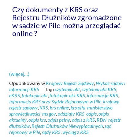
Czy dokumenty z KRS oraz
Rejestru Dłużników zgromadzone
w sądzie w Pile można przeglądać
online ?
(więcej…)
Opublikowany w
Krajowy Rejestr Sądowy
,
Wykaz sądów i
informacji KRS
Tagi
czytelnia akt
,
czytelnia akt KRS
,
eKRS
,
fotokopie akt
,
fotokopie akt KRS
,
informacja KRS
,
Informacja KRS przy Sądzie Rejonowym w Pile
,
krajowy
rejestr sądowy
,
KRS
,
krs online
,
krs piła
,
ministerstwo
sprawiedliwości
,
ms gov
,
oddziały KRS
,
odpis
,
odpis
aktualny
,
odpis krs
,
odpis pełny
,
odpis z KRS
,
RDN
,
rejestr
dłużników
,
Rejestr Dłużników Niewypłacalnych
,
sąd
rejonowy w Pile
,
sądy KRS
,
wyciąg z KRS