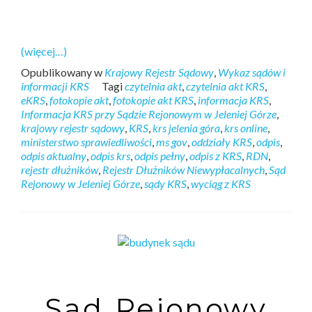
(więcej…)
Opublikowany w
Krajowy Rejestr Sądowy
,
Wykaz sądów i
informacji KRS
Tagi
czytelnia akt
,
czytelnia akt KRS
,
eKRS
,
fotokopie akt
,
fotokopie akt KRS
,
informacja KRS
,
Informacja KRS przy Sądzie Rejonowym w Jeleniej Górze
,
krajowy rejestr sądowy
,
KRS
,
krs jelenia góra
,
krs online
,
ministerstwo sprawiedliwości
,
ms gov
,
oddziały KRS
,
odpis
,
odpis aktualny
,
odpis krs
,
odpis pełny
,
odpis z KRS
,
RDN
,
rejestr dłużników
,
Rejestr Dłużników Niewypłacalnych
,
Sąd
Rejonowy w Jeleniej Górze
,
sądy KRS
,
wyciąg z KRS
Sąd Rejonowy