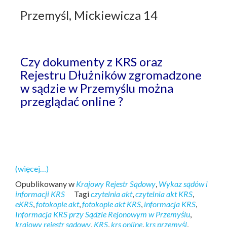
Przemyśl, Mickiewicza 14
Czy dokumenty z KRS oraz
Rejestru Dłużników zgromadzone
w sądzie w Przemyślu można
przeglądać online ?
(więcej…)
Opublikowany w
Krajowy Rejestr Sądowy
,
Wykaz sądów i
informacji KRS
Tagi
czytelnia akt
,
czytelnia akt KRS
,
eKRS
,
fotokopie akt
,
fotokopie akt KRS
,
informacja KRS
,
Informacja KRS przy Sądzie Rejonowym w Przemyślu
,
krajowy rejestr sądowy
,
KRS
,
krs online
,
krs przemyśl
,