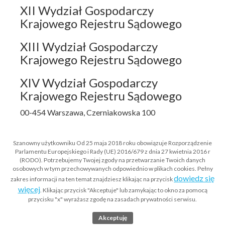
XII Wydział Gospodarczy
Krajowego Rejestru Sądowego
XIII Wydział Gospodarczy
Krajowego Rejestru Sądowego
XIV Wydział Gospodarczy
Krajowego Rejestru Sądowego
00-454 Warszawa, Czerniakowska 100
Szanowny użytkowniku Od 25 maja 2018 roku obowiązuje Rozporządzenie
Parlamentu Europejskiego i Rady (UE) 2016/679 z dnia 27 kwietnia 2016 r
(RODO). Potrzebujemy Twojej zgody na przetwarzanie Twoich danych
Czy dokumenty z KRS oraz
osobowych w tym przechowywanych odpowiednio w plikach cookies. Pełny
dowiedz się
Rejestru Dłużników zgromadzone
zakres informacji na ten temat znajdziesz klikając na przycisk
więcej
. Klikając przycisk "Akceptuje" lub zamykając to okno za pomocą
w sądzie w Warszawie można
przycisku "x" wyrażasz zgodę na zasadach prywatności serwisu.
przeglądać online ?
Akceptuję