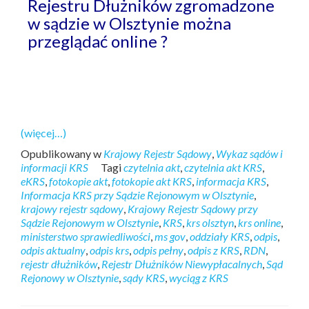
Rejestru Dłużników zgromadzone
w sądzie w Olsztynie można
przeglądać online ?
(więcej…)
Opublikowany w
Krajowy Rejestr Sądowy
,
Wykaz sądów i
informacji KRS
Tagi
czytelnia akt
,
czytelnia akt KRS
,
eKRS
,
fotokopie akt
,
fotokopie akt KRS
,
informacja KRS
,
Informacja KRS przy Sądzie Rejonowym w Olsztynie
,
krajowy rejestr sądowy
,
Krajowy Rejestr Sądowy przy
Sądzie Rejonowym w Olsztynie
,
KRS
,
krs olsztyn
,
krs online
,
ministerstwo sprawiedliwości
,
ms gov
,
oddziały KRS
,
odpis
,
odpis aktualny
,
odpis krs
,
odpis pełny
,
odpis z KRS
,
RDN
,
rejestr dłużników
,
Rejestr Dłużników Niewypłacalnych
,
Sąd
Rejonowy w Olsztynie
,
sądy KRS
,
wyciąg z KRS