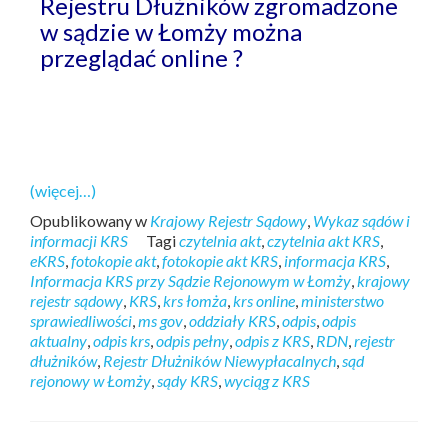
Rejestru Dłużników zgromadzone
w sądzie w Łomży można
przeglądać online ?
(więcej…)
Opublikowany w
Krajowy Rejestr Sądowy
,
Wykaz sądów i
informacji KRS
Tagi
czytelnia akt
,
czytelnia akt KRS
,
eKRS
,
fotokopie akt
,
fotokopie akt KRS
,
informacja KRS
,
Informacja KRS przy Sądzie Rejonowym w Łomży
,
krajowy
rejestr sądowy
,
KRS
,
krs łomża
,
krs online
,
ministerstwo
sprawiedliwości
,
ms gov
,
oddziały KRS
,
odpis
,
odpis
aktualny
,
odpis krs
,
odpis pełny
,
odpis z KRS
,
RDN
,
rejestr
dłużników
,
Rejestr Dłużników Niewypłacalnych
,
sąd
rejonowy w Łomży
,
sądy KRS
,
wyciąg z KRS