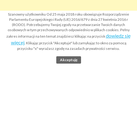
Szanowny użytkowniku Od 25 maja 2018 roku obowiązuje Rozporządzenie
Parlamentu Europejskiego i Rady (UE) 2016/679 z dnia 27 kwietnia 2016 r
(RODO). Potrzebujemy Twojej zgody na przetwarzanie Twoich danych
osobowych w tym przechowywanych odpowiednio w plikach cookies. Pełny
dowiedz się
zakres informacji na ten temat znajdziesz klikając na przycisk
więcej
. Klikając przycisk "Akceptuje" lub zamykając to okno za pomocą
przycisku "x" wyrażasz zgodę na zasadach prywatności serwisu.
Akceptuję
Strona główna
Co to jest Krajowy Rejestr Sądowy KRS?
Wyszukiwarka odpisów KRS
Apostille dokumentów
Legalizacja dokumentów