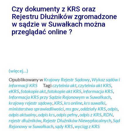
Czy dokumenty z KRS oraz
Rejestru Dłużników zgromadzone
w sądzie w Suwałkach można
przeglądać online ?
(więcej…)
Opublikowany w
Krajowy Rejestr Sądowy
,
Wykaz sądów i
informacji KRS
Tagi
czytelnia akt
,
czytelnia akt KRS
,
eKRS
,
fotokopie akt
,
fotokopie akt KRS
,
informacja KRS
,
Informacja KRS przy Sądzie Rejonowym w Suwałkach
,
krajowy rejestr sądowy
,
KRS
,
krs online
,
krs suwałki
,
ministerstwo sprawiedliwości
,
ms gov
,
oddziały KRS
,
odpis
,
odpis aktualny
,
odpis krs
,
odpis pełny
,
odpis z KRS
,
RDN
,
rejestr dłużników
,
Rejestr Dłużników Niewypłacalnych
,
Sąd
Rejonowy w Suwałkach
,
sądy KRS
,
wyciąg z KRS