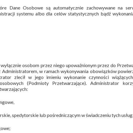
które Dane Osobowe są automatycznie zachowywane na ser
istracji systemu albo dla celów statystycznych bądź wykonani
 wyłącznie osobom przez niego upoważnionym przez do Przetwa
z Administratorem, w ramach wykonywania obowiązków powier
trator zlecił w jego imieniu wykonanie czynności wiążących
 osobowych (Podmioty Przetwarzające). Administrator korz
twarzających:
ingowe,
skie, spedytorskie lub pośredniczącym w świadczeniu tych usług
gowe;