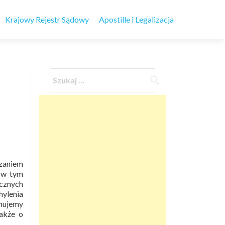
Krajowy Rejestr Sądowy
Apostille i Legalizacja
rzaniem
 w tym
ycznych
ylenia
rmujemy
akże o