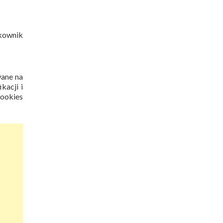
kownik
wane na
kacji i
Cookies