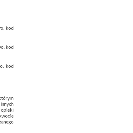
wo, kod
wo, kod
o, kod
którym
innych
opieki
 kwocie
ukanego