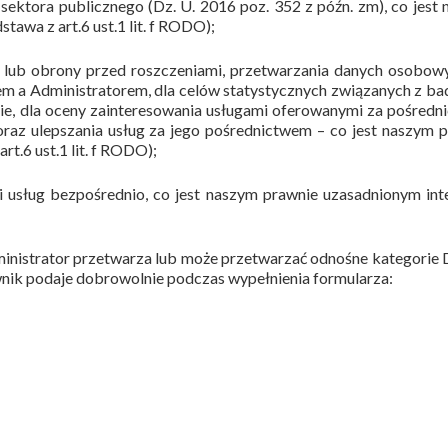
ektora publicznego (Dz. U. 2016 poz. 352 z późn. zm), co jest
awa z art.6 ust.1 lit. f RODO);
a lub obrony przed roszczeniami, przetwarzania danych osobow
m a Administratorem, dla celów statystycznych związanych z b
sie, dla oceny zainteresowania usługami oferowanymi za pośred
 oraz ulepszania usług za jego pośrednictwem – co jest naszym 
t.6 ust.1 lit. f RODO);
i usług bezpośrednio, co jest naszym prawnie uzasadnionym in
inistrator przetwarza lub może przetwarzać odnośne kategorie
ik podaje dobrowolnie podczas wypełnienia formularza: