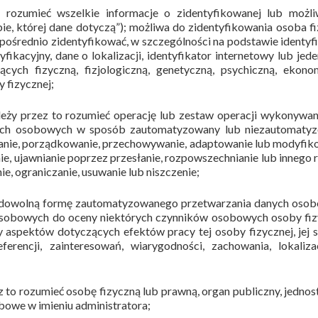
rozumieć wszelkie informacje o zidentyfikowanej lub możli
bie, której dane dotyczą”); możliwa do zidentyfikowania osoba f
pośrednio zidentyfikować, w szczególności na podstawie identyf
yfikacyjny, dane o lokalizacji, identyfikator internetowy lub jed
ących fizyczną, fizjologiczną, genetyczną, psychiczną, ekono
 fizycznej;
ży przez to rozumieć operację lub zestaw operacji wykonywa
ych osobowych w sposób zautomatyzowany lub niezautomatyz
owanie, porządkowanie, przechowywanie, adaptowanie lub modyfik
e, ujawnianie poprzez przesłanie, rozpowszechnianie lub innego 
e, ograniczanie, usuwanie lub niszczenie;
eć dowolną formę zautomatyzowanego przetwarzania danych oso
osobowych do oceny niektórych czynników osobowych osoby fiz
 aspektów dotyczących efektów pracy tej osoby fizycznej, jej s
ferencji, zainteresowań, wiarygodności, zachowania, lokaliza
to rozumieć osobę fizyczną lub prawną, organ publiczny, jednos
bowe w imieniu administratora;