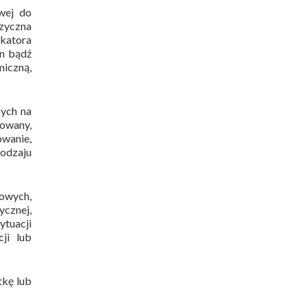
wej do
izyczna
ikatora
en bądź
miczną,
nych na
owany,
owanie,
rodzaju
bowych,
ycznej,
ytuacji
cji lub
tkę lub