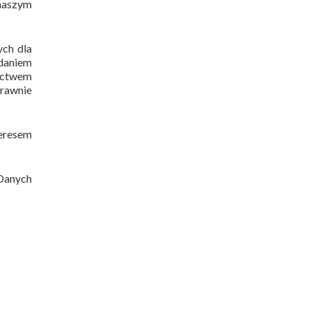
 naszym
ych dla
adaniem
nictwem
prawnie
teresem
 Danych