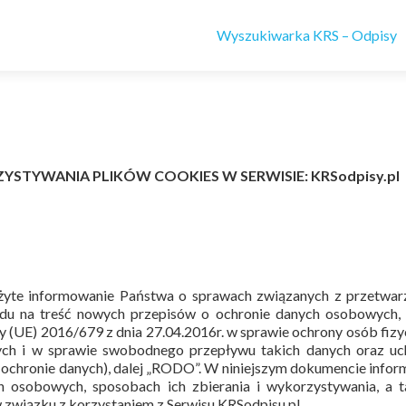
Wyszukiwarka KRS – Odpisy
STYWANIA PLIKÓW COOKIES W SERWISIE: KRSodpisy.pl
ależyte informowanie Państwa o sprawach związanych z przetwa
du na treść nowych przepisów o ochronie danych osobowych,
y (UE) 2016/679 z dnia 27.04.2016r. w sprawie ochrony osób fiz
h i w sprawie swobodnego przepływu takich danych oraz uch
ochronie danych), dalej „RODO”. W niniejszym dokumencie info
 osobowych, sposobach ich zbierania i wykorzystywania, a t
związku z korzystaniem z Serwisu KRSodpisu.pl