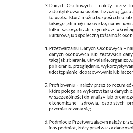
Danych Osobowych – należy przez to 
zidentyfikowania osobie fizycznej („oso
to osoba, którą można bezpośrednio lub 
takiego jak imię i nazwisko, numer ident
kilka szczególnych czynników określaj
kulturową lub społeczną tożsamość osoby
Przetwarzaniu Danych Osobowych – nale
danych osobowych lub zestawach dan
taką jak zbieranie, utrwalanie, organiz
pobieranie, przeglądanie, wykorzystywani
udostępnianie, dopasowywanie lub łączeni
Profilowaniu – należy przez to rozumi
które polega na wykorzystaniu danych 
w szczególności do analizy lub prognozy
ekonomicznej, zdrowia, osobistych pre
przemieszczania się;
Podmiocie Przetwarzającym należy przez 
inny podmiot, który przetwarza dane oso