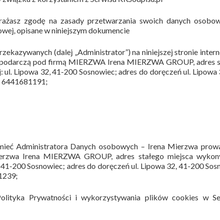
wyrażasz zgodę na zasady przetwarzania swoich danych osobo
towej, opisane w niniejszym dokumencie
kazywanych (dalej „Administrator”) na niniejszej stronie inter
gospodarczą pod firmą MIERZWA Irena MIERZWA GROUP, adres s
 ul. Lipowa 32, 41-200 Sosnowiec; adres do doręczeń ul. Lipowa 
P: 6441681191;
zumieć Administratora Danych osobowych –
Irena Mierzwa prow
Mierzwa Irena MIERZWA GROUP, adres stałego miejsca wykon
, 41-200 Sosnowiec; adres do doręczeń ul. Lipowa 32, 41-200 Sos
1239;
Polityka Prywatności i wykorzystywania plików cookies w Ser