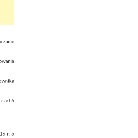
arzanie
nowania
kownika
z art.6
16 r. o