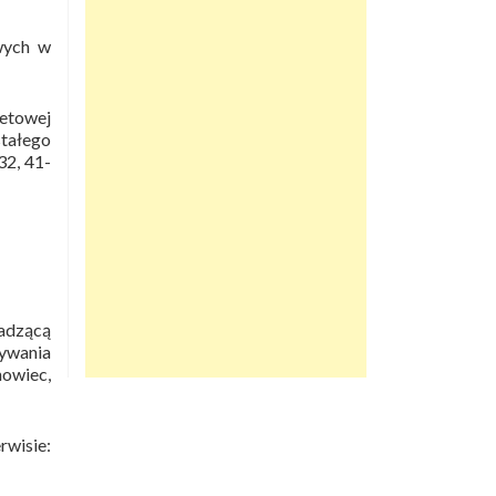
wych w
netowej
tałego
32, 41-
adzącą
ywania
nowiec,
wisie: