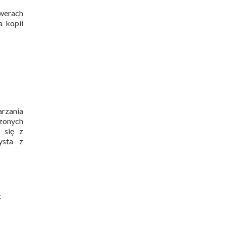
werach
a kopii
rzania
zonych
 się z
ysta z
;