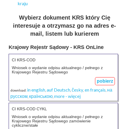
Wybierz dokument KRS który Cię
interesuje a otrzymasz go na adres e-
mail, listem lub kurierem
Krajowy Rejestr Sądowy - KRS OnLine
CI KRS-COD
Wniosek o wydanie odpisu aktualnego / pełnego z
Krajowego Rejestru Sądowego
pobierz
in english
auf Deutsch
česky
en français
на
download:
,
,
,
,
русском
країнською
more - więcej
,
,
CI KRS-COD CYKL
Wniosek o wydanie odpisu aktualnego / pełnego z
Krajowego Rejestru Sądowego zamówienie
cykliczne/stałe