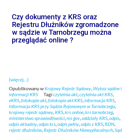
Czy dokumenty z KRS oraz
Rejestru Dłużników zgromadzone
w sądzie w Tarnobrzegu można
przeglądać online ?
(więcej…)
Opublikowany w
Krajowy Rejestr Sądowy
,
Wykaz sądów i
informacji KRS
Tagi
czytelnia akt
,
czytelnia akt KRS
,
eKRS
,
fotokopie akt
,
fotokopie akt KRS
,
informacja KRS
,
Informacja KRS przy Sądzie Rejonowym w Tarnobrzegu
,
krajowy rejestr sądowy
,
KRS
,
krs online
,
krs tarnobrzeg
,
ministerstwo sprawiedliwości
,
ms gov
,
oddziały KRS
,
odpis
,
odpis aktualny
,
odpis krs
,
odpis pełny
,
odpis z KRS
,
RDN
,
rejestr dłużników
,
Rejestr Dłużników Niewypłacalnych
,
Sąd