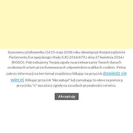
Szanowny użytkowniku Od 25 maja 2018 roku obowiązuje Rozporządzenie
Parlamentu Europejskiego i Rady (UE) 2016/679 z dnia 27 kwietnia 2016 r
(RODO). Potrzebujemy Twojej zgody na przetwarzanie Twoich danych
osobowych w tym przechowywanych odpowiednio w plikach cookies. Pełny
dowiedz się
zakres informacji na ten temat znajdziesz klikając na przycisk
więcej
. Klikając przycisk "Akceptuje" lub zamykając to okno za pomocą
przycisku "x" wyrażasz zgodę na zasadach prywatności serwisu.
Akceptuję
Strona główna
Co to jest Krajowy Rejestr Sądowy KRS?