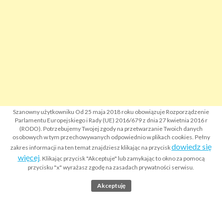
Szanowny użytkowniku Od 25 maja 2018 roku obowiązuje Rozporządzenie
Parlamentu Europejskiego i Rady (UE) 2016/679 z dnia 27 kwietnia 2016 r
(RODO). Potrzebujemy Twojej zgody na przetwarzanie Twoich danych
osobowych w tym przechowywanych odpowiednio w plikach cookies. Pełny
dowiedz się
zakres informacji na ten temat znajdziesz klikając na przycisk
więcej
. Klikając przycisk "Akceptuje" lub zamykając to okno za pomocą
przycisku "x" wyrażasz zgodę na zasadach prywatności serwisu.
Akceptuję
Strona główna