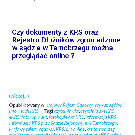
Czy dokumenty z KRS oraz
Rejestru Dłużników zgromadzone
w sądzie w Tarnobrzegu można
przeglądać online ?
(więcej…)
Opublikowany w
Krajowy Rejestr Sądowy
,
Wykaz sądów i
informacji KRS
Tagi
czytelnia akt
,
czytelnia akt KRS
,
eKRS
,
fotokopie akt
,
fotokopie akt KRS
,
informacja KRS
,
Informacja KRS przy Sądzie Rejonowym w Tarnobrzegu
,
krajowy rejestr sądowy
,
KRS
,
krs online
,
krs tarnobrzeg
,
ministerstwo sprawiedliwości
,
ms gov
,
oddziały KRS
,
odpis
,