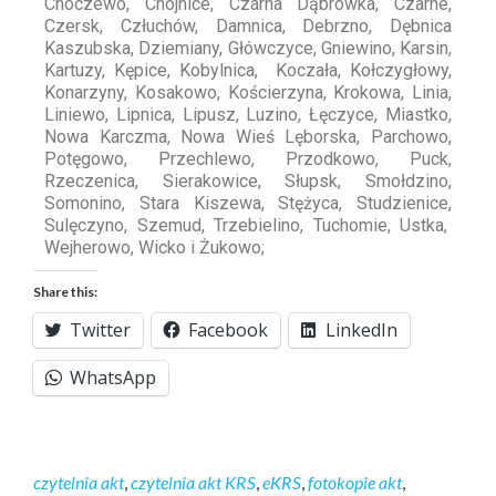
Choczewo, Chojnice, Czarna Dąbrówka, Czarne,
Czersk, Człuchów, Damnica, Debrzno, Dębnica
Kaszubska, Dziemiany, Główczyce, Gniewino, Karsin,
Kartuzy, Kępice, Kobylnica, Koczała, Kołczygłowy,
Konarzyny, Kosakowo, Kościerzyna, Krokowa, Linia,
Liniewo, Lipnica, Lipusz, Luzino, Łęczyce, Miastko,
Nowa Karczma, Nowa Wieś Lęborska, Parchowo,
Potęgowo, Przechlewo, Przodkowo, Puck,
Rzeczenica, Sierakowice, Słupsk, Smołdzino,
Somonino, Stara Kiszewa, Stężyca, Studzienice,
Sulęczyno, Szemud, Trzebielino, Tuchomie, Ustka,
Wejherowo, Wicko i Żukowo;
Share this:
Twitter
Facebook
LinkedIn
WhatsApp
czytelnia akt
,
czytelnia akt KRS
,
eKRS
,
fotokopie akt
,