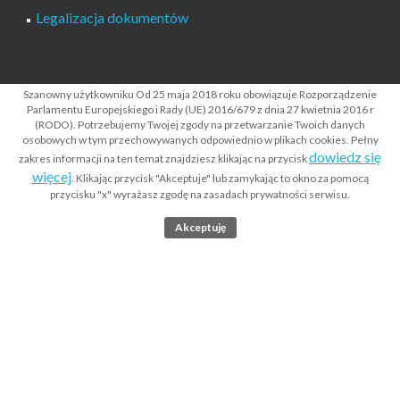
Legalizacja dokumentów
Polityka prywatności serwisu RODO
Szanowny użytkowniku Od 25 maja 2018 roku obowiązuje Rozporządzenie
Parlamentu Europejskiego i Rady (UE) 2016/679 z dnia 27 kwietnia 2016 r
Klauzula o udostępnianiu danych osobowych RODO
(RODO). Potrzebujemy Twojej zgody na przetwarzanie Twoich danych
osobowych w tym przechowywanych odpowiednio w plikach cookies. Pełny
Kontakt
dowiedz się
zakres informacji na ten temat znajdziesz klikając na przycisk
więcej
. Klikając przycisk "Akceptuje" lub zamykając to okno za pomocą
przycisku "x" wyrażasz zgodę na zasadach prywatności serwisu.
rejestryonline.pl
eKRS.pl
weryfikacjapojazdow.pl
ms-gov.pl
|
|
|
eKRK.waw.pl
Akceptuję
BIGonline.pl
|
|
Warning
: Undefined array key "src" in
/home/virtualki/260111/wp-
content/plugins/elementor/core/page-assets/loader.php
on line
89
Warning
: Undefined array key "dependencies" in
/home/virtualki/260111/wp-content/plugins/elementor/core/page-
assets/loader.php
on line
89
Warning
: Undefined array key "version" in