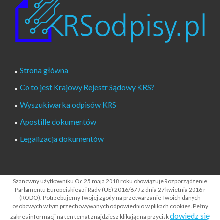
Strona główna
Co to jest Krajowy Rejestr Sądowy KRS?
Wyszukiwarka odpisów KRS
Apostille dokumentów
Legalizacja dokumentów
Polityka prywatności serwisu RODO
Szanowny użytkowniku Od 25 maja 2018 roku obowiązuje Rozporządzenie
Parlamentu Europejskiego i Rady (UE) 2016/679 z dnia 27 kwietnia 2016 r
Klauzula o udostępnianiu danych osobowych RODO
(RODO). Potrzebujemy Twojej zgody na przetwarzanie Twoich danych
osobowych w tym przechowywanych odpowiednio w plikach cookies. Pełny
Kontakt
dowiedz się
zakres informacji na ten temat znajdziesz klikając na przycisk