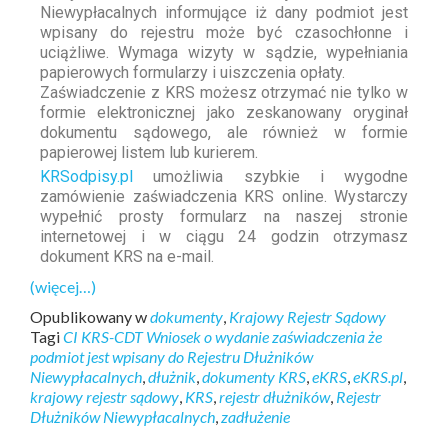
Niewypłacalnych informujące iż dany podmiot jest
wpisany do rejestru może być czasochłonne i
uciążliwe. Wymaga wizyty w sądzie, wypełniania
papierowych formularzy i uiszczenia opłaty.
Zaświadczenie z KRS możesz otrzymać nie tylko w
formie elektronicznej jako zeskanowany oryginał
dokumentu sądowego, ale również w formie
papierowej listem lub kurierem.
KRSodpisy.pl
umożliwia szybkie i wygodne
zamówienie zaświadczenia KRS online. Wystarczy
wypełnić prosty formularz na naszej stronie
internetowej i w ciągu 24 godzin otrzymasz
dokument KRS na e-mail.
(więcej…)
Opublikowany w
dokumenty
,
Krajowy Rejestr Sądowy
Tagi
CI KRS-CDT Wniosek o wydanie zaświadczenia że
podmiot jest wpisany do Rejestru Dłużników
Niewypłacalnych
,
dłużnik
,
dokumenty KRS
,
eKRS
,
eKRS.pl
,
krajowy rejestr sądowy
,
KRS
,
rejestr dłużników
,
Rejestr
Dłużników Niewypłacalnych
,
zadłużenie