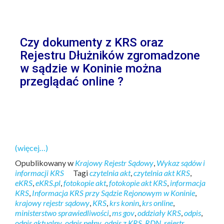
Czy dokumenty z KRS oraz
Rejestru Dłużników zgromadzone
w sądzie w Koninie można
przeglądać online ?
(więcej…)
Opublikowany w
Krajowy Rejestr Sądowy
,
Wykaz sądów i
informacji KRS
Tagi
czytelnia akt
,
czytelnia akt KRS
,
eKRS
,
eKRS.pl
,
fotokopie akt
,
fotokopie akt KRS
,
informacja
KRS
,
Informacja KRS przy Sądzie Rejonowym w Koninie
,
krajowy rejestr sądowy
,
KRS
,
krs konin
,
krs online
,
ministerstwo sprawiedliwości
,
ms gov
,
oddziały KRS
,
odpis
,
odpis aktualny
,
odpis pełny
,
odpis z KRS
,
RDN
,
rejestr