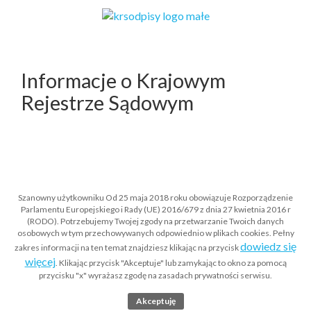
Informacje o Krajowym
Rejestrze Sądowym
Krajowy Rejestr Sądowy jest ogólnokrajową,
Szanowny użytkowniku Od 25 maja 2018 roku obowiązuje Rozporządzenie
informatyczną bazą danych składającą się z trzech
Parlamentu Europejskiego i Rady (UE) 2016/679 z dnia 27 kwietnia 2016 r
osobnych rejestrów:
(RODO). Potrzebujemy Twojej zgody na przetwarzanie Twoich danych
osobowych w tym przechowywanych odpowiednio w plikach cookies. Pełny
dowiedz się
zakres informacji na ten temat znajdziesz klikając na przycisk
rejestru przedsiębiorców,
więcej
. Klikając przycisk "Akceptuje" lub zamykając to okno za pomocą
rejestru stowarzyszeń, innych organizacji
przycisku "x" wyrażasz zgodę na zasadach prywatności serwisu.
społecznych i zawodowych, fundacji oraz
publicznych
zakładów
opieki zdrowotnej,
Akceptuję
rejestru dłużników niewypłacalnych.