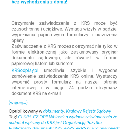
bez wychodzenia z domu!
Otrzymanie zaświadczenia z KRS może być
czasochłonne i uciążliwe. Wymaga wizyty w sądzie,
wypełniania papierowych formularzy i uiszczenia
opłaty.
Zaświadczenie z KRS możesz otrzymać nie tylko w
formie elektronicznej jako zeskanowany oryginał
dokumentu sądowego, ale również w formie
papierowej listem lub kurierem.
KRSodpisy.pl
umożliwia szybkie i wygodne
zamówienie zaświadczenia KRS online. Wystarczy
wypełnić prosty formularz na naszej stronie
internetowej i w ciągu 24 godzin otrzymasz
dokument KRS na e-mail.
(więcej…)
Opublikowany w
dokumenty
,
Krajowy Rejestr Sądowy
Tagi
CI KRS-CZ-OPP Wniosek o wydanie zaświadczenia że
podmiot wpisany do KRS jest Organizacją Pożytku
Publicznego
,
dokumenty KRS
,
eKRS
,
eKRS.pl
,
krajowy rejestr