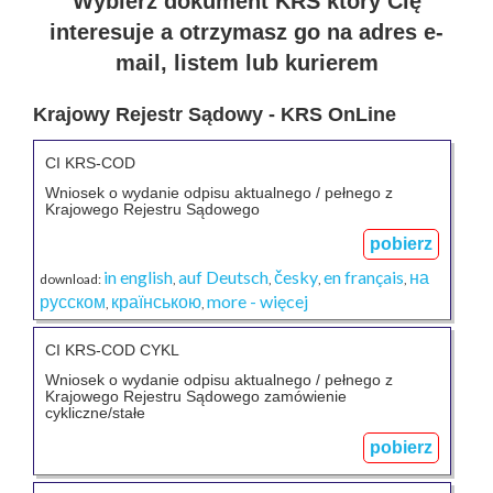
Wybierz dokument KRS który Cię
interesuje a otrzymasz go na adres e-
mail, listem lub kurierem
Krajowy Rejestr Sądowy - KRS OnLine
CI KRS-COD
Wniosek o wydanie odpisu aktualnego / pełnego z
Krajowego Rejestru Sądowego
pobierz
in english
auf Deutsch
česky
en français
на
download:
,
,
,
,
русском
країнською
more - więcej
,
,
CI KRS-COD CYKL
Wniosek o wydanie odpisu aktualnego / pełnego z
Krajowego Rejestru Sądowego zamówienie
cykliczne/stałe
pobierz