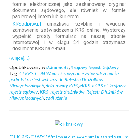
formie elektronicznej jako zeskanowany oryginał
dokumentu sądowego, ale również w formie
papierowej listem lub kurierem.
KRSodpisy.pl
umożliwia szybkie i wygodne
zamówienie zaświadczenia KRS online. Wystarczy
wypełnić prosty formularz na naszej stronie
internetowej i w ciągu 24 godzin otrzymasz
dokument KRS na e-mail.
(więcej…)
Opublikowany w
dokumenty
,
Krajowy Rejestr Sądowy
Tagi
CI KRS-CDN Wniosek o wydanie zaświadczenia że
podmiot nie jest wpisany do Rejestru Dłużników
Niewypłacalnych
,
dokumenty KRS
,
eKRS
,
eKRS.pl
,
krajowy
rejestr sądowy
,
KRS
,
rejestr dłużników
,
Rejestr Dłużników
Niewypłacalnych
,
zadłużenie
CI KRS-CWY Wniosek o wydanie wyciągu z