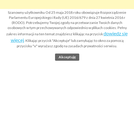
Szanowny użytkowniku Od 25 maja 2018 roku obowiązuje Rozporządzenie
Parlamentu Europejskiego i Rady (UE) 2016/679 z dnia 27 kwietnia 2016 r
(RODO). Potrzebujemy Twojej zgody na przetwarzanie Twoich danych
osobowych w tym przechowywanych odpowiednio w plikach cookies. Pełny
dowiedz się
zakres informacji na ten temat znajdziesz klikając na przycisk
więcej
. Klikając przycisk "Akceptuje" lub zamykając to okno za pomocą
przycisku "x" wyrażasz zgodę na zasadach prywatności serwisu.
Akceptuję
Strona główna
Co to jest Krajowy Rejestr Sądowy KRS?
Wyszukiwarka odpisów KRS
Apostille dokumentów
Legalizacja dokumentów