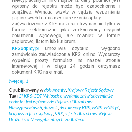
Niewypłacalnych informujące iż dany podmiot jest
wpisany do rejestru może być czasochłonne i
uciążliwe. Wymaga wizyty w sądzie, wypełniania
papierowych formularzy i uiszczenia opłaty.
Zaświadczenie z KRS możesz otrzymać nie tylko w
formie elektronicznej jako zeskanowany oryginał
dokumentu sądowego, ale również w formie
papierowej listem lub kurierem.
KRSodpisy.pl
umożliwia szybkie i wygodne
zamówienie zaświadczenia KRS online. Wystarczy
wypełnić prosty formularz na naszej stronie
internetowej i w ciągu 24 godzin otrzymasz
dokument KRS na e-mail.
(więcej…)
Opublikowany w
dokumenty
,
Krajowy Rejestr Sądowy
Tagi
CI KRS-CDT Wniosek o wydanie zaświadczenia że
podmiot jest wpisany do Rejestru Dłużników
Niewypłacalnych
,
dłużnik
,
dokumenty KRS
,
eKRS
,
eKRS.pl
,
krajowy rejestr sądowy
,
KRS
,
rejestr dłużników
,
Rejestr
Dłużników Niewypłacalnych
,
zadłużenie