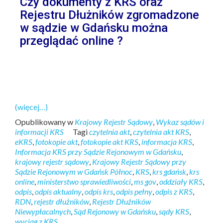
Czy dokumenty z KRS oraz
Rejestru Dłużników zgromadzone
w sądzie w Gdańsku można
przeglądać online ?
(więcej…)
Opublikowany w
Krajowy Rejestr Sądowy
,
Wykaz sądów i
informacji KRS
Tagi
czytelnia akt
,
czytelnia akt KRS
,
eKRS
,
fotokopie akt
,
fotokopie akt KRS
,
informacja KRS
,
Informacja KRS przy Sądzie Rejonowym w Gdańsku
,
krajowy rejestr sądowy
,
Krajowy Rejestr Sądowy przy
Sądzie Rejonowym w Gdańsk Północ
,
KRS
,
krs gdańsk
,
krs
online
,
ministerstwo sprawiedliwości
,
ms gov
,
oddziały KRS
,
odpis
,
odpis aktualny
,
odpis krs
,
odpis pełny
,
odpis z KRS
,
RDN
,
rejestr dłużników
,
Rejestr Dłużników
Niewypłacalnych
,
Sąd Rejonowy w Gdańsku
,
sądy KRS
,
wyciąg z KRS