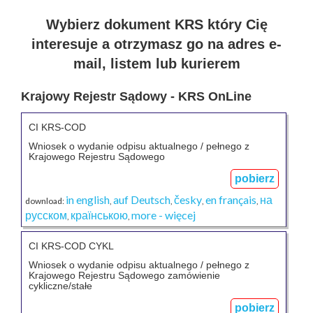
Wybierz dokument KRS który Cię
interesuje a otrzymasz go na adres e-
mail, listem lub kurierem
Krajowy Rejestr Sądowy - KRS OnLine
CI KRS-COD
Wniosek o wydanie odpisu aktualnego / pełnego z
Krajowego Rejestru Sądowego
pobierz
in english
auf Deutsch
česky
en français
на
download:
,
,
,
,
русском
країнською
more - więcej
,
,
CI KRS-COD CYKL
Wniosek o wydanie odpisu aktualnego / pełnego z
Krajowego Rejestru Sądowego zamówienie
cykliczne/stałe
pobierz