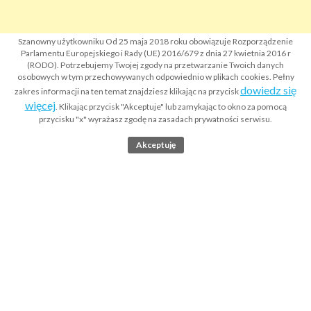
Szanowny użytkowniku Od 25 maja 2018 roku obowiązuje Rozporządzenie
Parlamentu Europejskiego i Rady (UE) 2016/679 z dnia 27 kwietnia 2016 r
(RODO). Potrzebujemy Twojej zgody na przetwarzanie Twoich danych
osobowych w tym przechowywanych odpowiednio w plikach cookies. Pełny
dowiedz się
zakres informacji na ten temat znajdziesz klikając na przycisk
więcej
. Klikając przycisk "Akceptuje" lub zamykając to okno za pomocą
przycisku "x" wyrażasz zgodę na zasadach prywatności serwisu.
Akceptuję
Strona główna
Co to jest Krajowy Rejestr Sądowy KRS?
Wyszukiwarka odpisów KRS
Apostille dokumentów
Legalizacja dokumentów