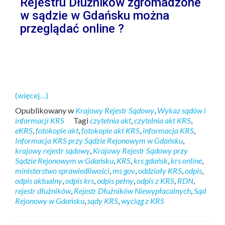
Rejestru Dłużników zgromadzone
w sądzie w Gdańsku można
przeglądać online ?
(więcej…)
Opublikowany w
Krajowy Rejestr Sądowy
,
Wykaz sądów i
informacji KRS
Tagi
czytelnia akt
,
czytelnia akt KRS
,
eKRS
,
fotokopie akt
,
fotokopie akt KRS
,
informacja KRS
,
Informacja KRS przy Sądzie Rejonowym w Gdańsku
,
krajowy rejestr sądowy
,
Krajowy Rejestr Sądowy przy
Sądzie Rejonowym w Gdańsku
,
KRS
,
krs gdańsk
,
krs online
,
ministerstwo sprawiedliwości
,
ms gov
,
oddziały KRS
,
odpis
,
odpis aktualny
,
odpis krs
,
odpis pełny
,
odpis z KRS
,
RDN
,
rejestr dłużników
,
Rejestr Dłużników Niewypłacalnych
,
Sąd
Rejonowy w Gdańsku
,
sądy KRS
,
wyciąg z KRS