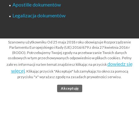
Apostille dokumentów
Legalizacja dokumentów
Polityka prywatności serwisu RODO
Szanowny użytkowniku Od 25 maja 2018 roku obowiązuje Rozporządzenie
Parlamentu Europejskiego i Rady (UE) 2016/679 z dnia 27 kwietnia 2016 r
Klauzula o udostępnianiu danych osobowych RODO
(RODO). Potrzebujemy Twojej zgody na przetwarzanie Twoich danych
osobowych w tym przechowywanych odpowiednio w plikach cookies. Pełny
Kontakt
dowiedz się
zakres informacji na ten temat znajdziesz klikając na przycisk
więcej
. Klikając przycisk "Akceptuje" lub zamykając to okno za pomocą
przycisku "x" wyrażasz zgodę na zasadach prywatności serwisu.
rejestryonline.pl
eKRS.pl
weryfikacjapojazdow.pl
ms-gov.pl
|
|
|
eKRK.waw.pl
Akceptuję
BIGonline.pl
|
|
Warning
: Undefined array key "src" in
/home/virtualki/260111/wp-
content/plugins/elementor/core/page-assets/loader.php
on line
89
Warning
: Undefined array key "dependencies" in
/home/virtualki/260111/wp-content/plugins/elementor/core/page-
assets/loader.php
on line
89