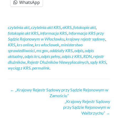
WhatsApp
czytelnia akt
,
czytelnia akt KRS
,
eKRS
,
fotokopie akt
,
fotokopie akt KRS
,
informacja KRS
,
Informacja KRS przy
Sądzie Rejonowym w Włocławku
,
krajowy rejestr sądowy
,
KRS
,
krs online
,
krs włocławek
,
ministerstwo
sprawiedliwości
,
ms gov
,
oddziały KRS
,
odpis
,
odpis
aktualny
,
odpis krs
,
odpis pełny
,
odpis z KRS
,
RDN
,
rejestr
dłużników
,
Rejestr Dłużników Niewypłacalnych
,
sądy KRS
,
wyciąg z KRS
.
permalink
.
←
„Krajowy Rejestr Sądowy przy Sądzie Rejonowym w
Zamościu”
„Krajowy Rejestr Sądowy
przy Sądzie Rejonowym w
Wałbrzychu”
→