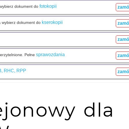
fotokopii
wybierz dokument do
zam
kserokopii
 wybierz dokument do
zam
zam
sprawozdania
ierzytelnione. Pełne
zam
, RHC, RPP
zam
ejonowy dla