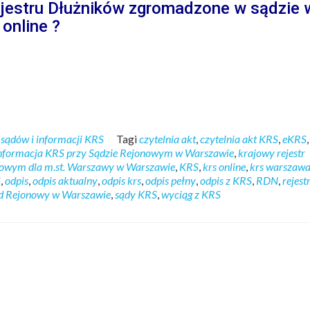
jestru Dłużników zgromadzone w sądzie 
online ?
sądów i informacji KRS
Tagi
czytelnia akt
,
czytelnia akt KRS
,
eKRS
,
nformacja KRS przy Sądzie Rejonowym w Warszawie
,
krajowy rejestr
nowym dla m.st. Warszawy w Warszawie
,
KRS
,
krs online
,
krs warszaw
S
,
odpis
,
odpis aktualny
,
odpis krs
,
odpis pełny
,
odpis z KRS
,
RDN
,
rejest
d Rejonowy w Warszawie
,
sądy KRS
,
wyciąg z KRS