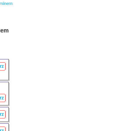
stem
rz
rz
rz
rz