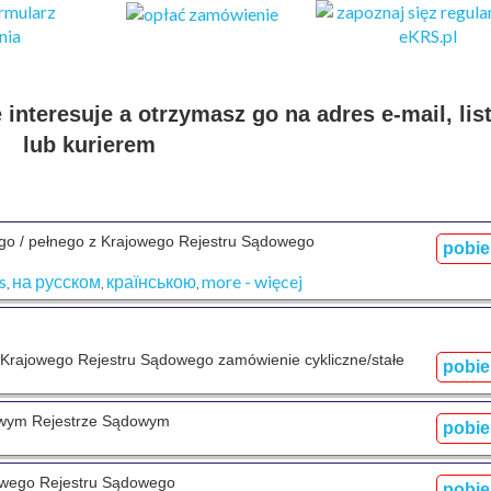
interesuje a otrzymasz go na adres e-mail, li
lub kurierem
go / pełnego z Krajowego Rejestru Sądowego
pobie
s
на русском
країнською
more - więcej
,
,
,
 Krajowego Rejestru Sądowego zamówienie cykliczne/stałe
pobie
owym Rejestrze Sądowym
pobie
owego Rejestru Sądowego
pobie