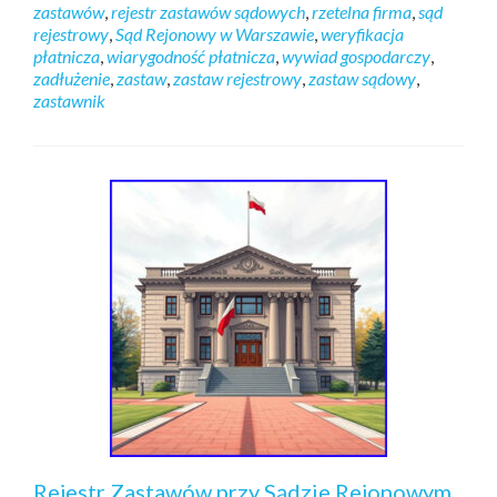
zastawów
,
rejestr zastawów sądowych
,
rzetelna firma
,
sąd
rejestrowy
,
Sąd Rejonowy w Warszawie
,
weryfikacja
płatnicza
,
wiarygodność płatnicza
,
wywiad gospodarczy
,
zadłużenie
,
zastaw
,
zastaw rejestrowy
,
zastaw sądowy
,
zastawnik
Rejestr Zastawów przy Sądzie Rejonowym