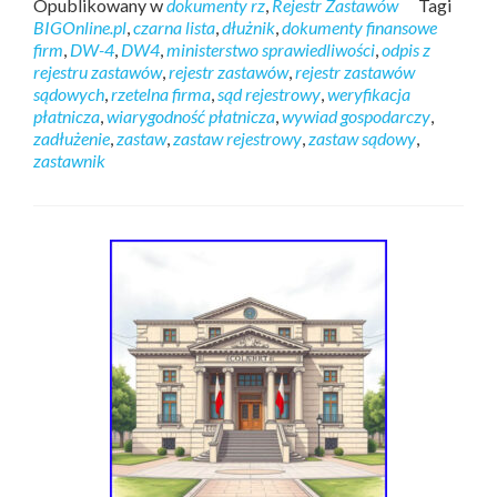
Opublikowany w
dokumenty rz
,
Rejestr Zastawów
Tagi
BIGOnline.pl
,
czarna lista
,
dłużnik
,
dokumenty finansowe
firm
,
DW-4
,
DW4
,
ministerstwo sprawiedliwości
,
odpis z
rejestru zastawów
,
rejestr zastawów
,
rejestr zastawów
sądowych
,
rzetelna firma
,
sąd rejestrowy
,
weryfikacja
płatnicza
,
wiarygodność płatnicza
,
wywiad gospodarczy
,
zadłużenie
,
zastaw
,
zastaw rejestrowy
,
zastaw sądowy
,
zastawnik