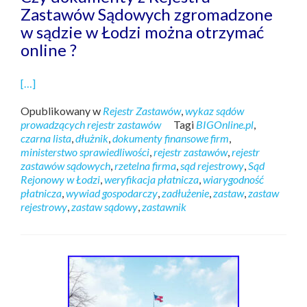
Zastawów Sądowych zgromadzone
w sądzie w Łodzi można otrzymać
online ?
[…]
Opublikowany w
Rejestr Zastawów
,
wykaz sądów
prowadzących rejestr zastawów
Tagi
BIGOnline.pl
,
czarna lista
,
dłużnik
,
dokumenty finansowe firm
,
ministerstwo sprawiedliwości
,
rejestr zastawów
,
rejestr
zastawów sądowych
,
rzetelna firma
,
sąd rejestrowy
,
Sąd
Rejonowy w Łodzi
,
weryfikacja płatnicza
,
wiarygodność
płatnicza
,
wywiad gospodarczy
,
zadłużenie
,
zastaw
,
zastaw
rejestrowy
,
zastaw sądowy
,
zastawnik