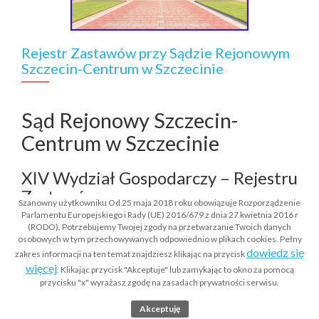
Rejestr Zastawów przy Sądzie Rejonowym
Szczecin-Centrum w Szczecinie
Sąd Rejonowy Szczecin-
Centrum w Szczecinie
XIV Wydział Gospodarczy – Rejestru
Zastawów
Szanowny użytkowniku Od 25 maja 2018 roku obowiązuje Rozporządzenie
Parlamentu Europejskiego i Rady (UE) 2016/679 z dnia 27 kwietnia 2016 r
70-952 Szczecin, Plac Żołnierza
(RODO). Potrzebujemy Twojej zgody na przetwarzanie Twoich danych
osobowych w tym przechowywanych odpowiednio w plikach cookies. Pełny
Polskiego 16
dowiedz się
zakres informacji na ten temat znajdziesz klikając na przycisk
więcej
. Klikając przycisk "Akceptuje" lub zamykając to okno za pomocą
Obszar właściwości – okręgi:
przycisku "x" wyrażasz zgodę na zasadach prywatności serwisu.
gorzowski, koszaliński, szczeciński
Akceptuję