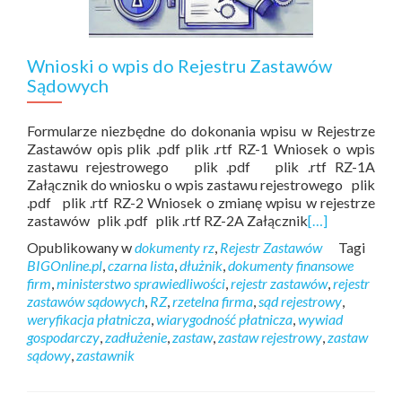
Wnioski o wpis do Rejestru Zastawów
Sądowych
Formularze niezbędne do dokonania wpisu w Rejestrze
Zastawów opis plik .pdf plik .rtf RZ-1 Wniosek o wpis
zastawu rejestrowego plik .pdf plik .rtf RZ-1A
Załącznik do wniosku o wpis zastawu rejestrowego plik
.pdf plik .rtf RZ-2 Wniosek o zmianę wpisu w rejestrze
zastawów plik .pdf plik .rtf RZ-2A Załącznik
[…]
Opublikowany w
dokumenty rz
,
Rejestr Zastawów
Tagi
BIGOnline.pl
,
czarna lista
,
dłużnik
,
dokumenty finansowe
firm
,
ministerstwo sprawiedliwości
,
rejestr zastawów
,
rejestr
zastawów sądowych
,
RZ
,
rzetelna firma
,
sąd rejestrowy
,
weryfikacja płatnicza
,
wiarygodność płatnicza
,
wywiad
gospodarczy
,
zadłużenie
,
zastaw
,
zastaw rejestrowy
,
zastaw
sądowy
,
zastawnik