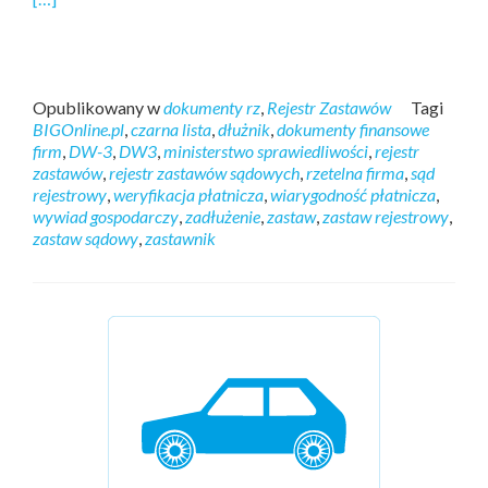
Opublikowany w
dokumenty rz
,
Rejestr Zastawów
Tagi
BIGOnline.pl
,
czarna lista
,
dłużnik
,
dokumenty finansowe
firm
,
DW-3
,
DW3
,
ministerstwo sprawiedliwości
,
rejestr
zastawów
,
rejestr zastawów sądowych
,
rzetelna firma
,
sąd
rejestrowy
,
weryfikacja płatnicza
,
wiarygodność płatnicza
,
wywiad gospodarczy
,
zadłużenie
,
zastaw
,
zastaw rejestrowy
,
zastaw sądowy
,
zastawnik