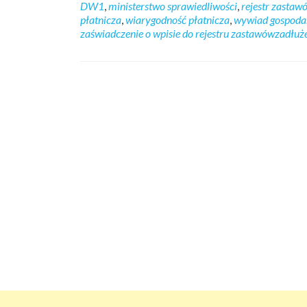
DW1
,
ministerstwo sprawiedliwości
,
rejestr zastaw
płatnicza
,
wiarygodność płatnicza
,
wywiad gospoda
zaświadczenie o wpisie do rejestru zastawówzadłuż