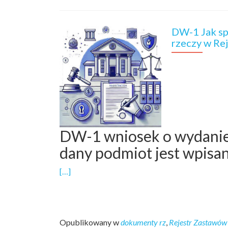
DW-1 Jak sp
rzeczy w Re
DW-1 wniosek o wydanie
dany podmiot jest wpisa
[…]
Opublikowany w
dokumenty rz
,
Rejestr Zastawów