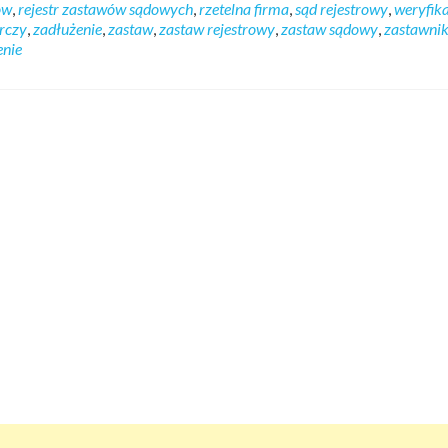
ów
,
rejestr zastawów sądowych
,
rzetelna firma
,
sąd rejestrowy
,
weryfik
rczy
,
zadłużenie
,
zastaw
,
zastaw rejestrowy
,
zastaw sądowy
,
zastawni
enie