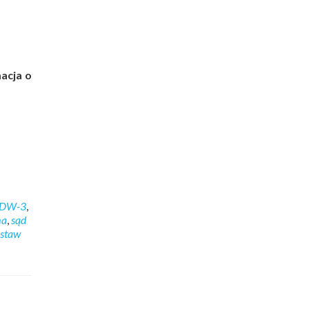
acja o
DW-3
,
ma
,
sąd
staw