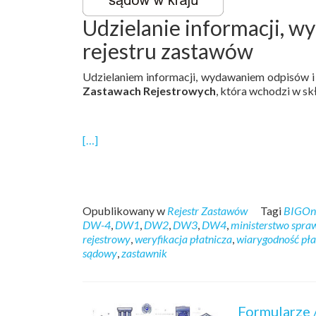
Udzielanie informacji, w
rejestru zastawów
Udzielaniem informacji, wydawaniem odpisów i
Zastawach Rejestrowych
, która wchodzi w sk
[…]
Opublikowany w
Rejestr Zastawów
Tagi
BIGOnl
DW-4
,
DW1
,
DW2
,
DW3
,
DW4
,
ministerstwo spraw
rejestrowy
,
weryfikacja płatnicza
,
wiarygodność pła
sądowy
,
zastawnik
Formularze 