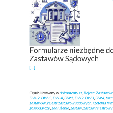
Formularze niezbędne do 
Zastawów Sądowych
[…]
Opublikowany w
dokumenty rz
,
Rejestr Zastawów
DW-2
,
DW-3
,
DW-4
,
DW1
,
DW2
,
DW3
,
DW4
,
form
zastawów
,
rejestr zastawów sądowych
,
rzetelna fir
gospodarczy
,
zadłużenie
,
zastaw
,
zastaw rejestrowy