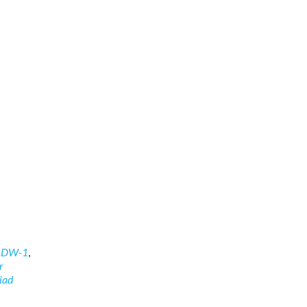
,
DW-1
,
r
iad