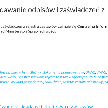
ydawanie odpisów i zaświadczeń z
 zaświadczeń z rejestru zastawów zajmuje się
Centralna Inform
ład Ministerstwa Sprawiedliwości.
ine.pl
,
czarna lista
,
dłużnik
,
dokumenty finansowe firm
,
DW-1
,
DW-2
,
iedliwości
,
rejestr zastawów
,
rejestr zastawów sądowych
,
rzetelna fir
tnicza
,
wywiad gospodarczy
,
zadłużenie
,
zastaw
,
zastaw rejestrowy
,
za
/ wnioski składanych do Rejestru Zastawów