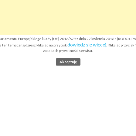
rlamentu Europejskiego i Rady (UE) 2016/679 z dnia 27 kwietnia 2016 r (RODO). P
dowiedz się więcej
ten temat znajdziesz klikając na przycisk
. Klikając przycis
zasadach prywatności serwisu.
Akceptuję
Strona główna
P
Co to jest Krajowy Rejestr Sądowy KRS?
K
Wyszukiwarka odpisów KRS
K
Apostille dokumentów
Legalizacja dokumentów