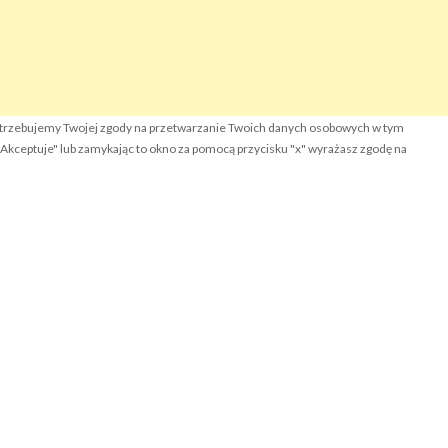
otrzebujemy Twojej zgody na przetwarzanie Twoich danych osobowych w tym
k "Akceptuje" lub zamykając to okno za pomocą przycisku "x" wyrażasz zgodę na
olityka prywatności serwisu RODO
lauzula o udostępnianiu danych osobowych
RODO
ontakt