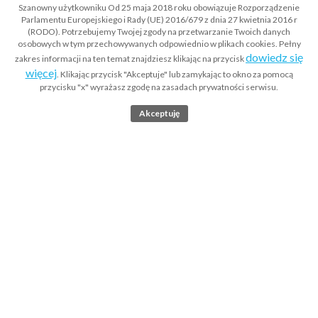
Szanowny użytkowniku Od 25 maja 2018 roku obowiązuje Rozporządzenie
Parlamentu Europejskiego i Rady (UE) 2016/679 z dnia 27 kwietnia 2016 r
(RODO). Potrzebujemy Twojej zgody na przetwarzanie Twoich danych
osobowych w tym przechowywanych odpowiednio w plikach cookies. Pełny
dowiedz się
zakres informacji na ten temat znajdziesz klikając na przycisk
więcej
. Klikając przycisk "Akceptuje" lub zamykając to okno za pomocą
przycisku "x" wyrażasz zgodę na zasadach prywatności serwisu.
Akceptuję
Strona główna
Co to jest Krajowy Rejestr Sądowy KRS?
Wyszukiwarka odpisów KRS
Apostille dokumentów
Legalizacja dokumentów