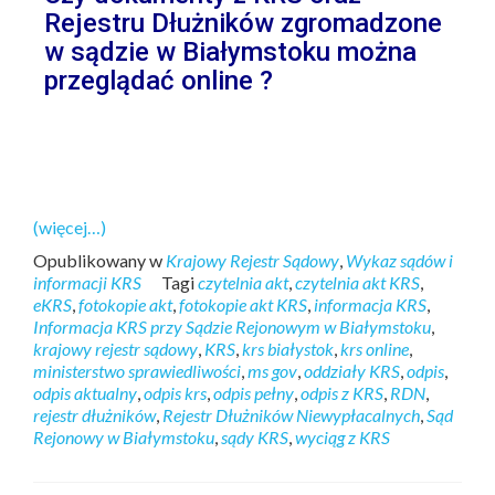
Rejestru Dłużników zgromadzone
w sądzie w Białymstoku można
przeglądać online ?
(więcej…)
Opublikowany w
Krajowy Rejestr Sądowy
,
Wykaz sądów i
informacji KRS
Tagi
czytelnia akt
,
czytelnia akt KRS
,
eKRS
,
fotokopie akt
,
fotokopie akt KRS
,
informacja KRS
,
Informacja KRS przy Sądzie Rejonowym w Białymstoku
,
krajowy rejestr sądowy
,
KRS
,
krs białystok
,
krs online
,
ministerstwo sprawiedliwości
,
ms gov
,
oddziały KRS
,
odpis
,
odpis aktualny
,
odpis krs
,
odpis pełny
,
odpis z KRS
,
RDN
,
rejestr dłużników
,
Rejestr Dłużników Niewypłacalnych
,
Sąd
Rejonowy w Białymstoku
,
sądy KRS
,
wyciąg z KRS