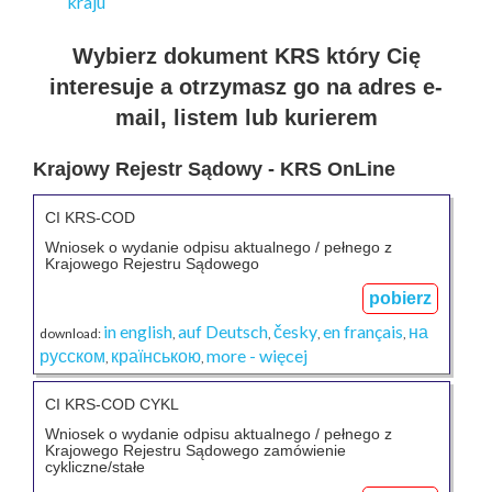
Wybierz dokument KRS który Cię
interesuje a otrzymasz go na adres e-
mail, listem lub kurierem
Krajowy Rejestr Sądowy - KRS OnLine
CI KRS-COD
Wniosek o wydanie odpisu aktualnego / pełnego z
Krajowego Rejestru Sądowego
pobierz
in english
auf Deutsch
česky
en français
на
download:
,
,
,
,
русском
країнською
more - więcej
,
,
CI KRS-COD CYKL
Wniosek o wydanie odpisu aktualnego / pełnego z
Krajowego Rejestru Sądowego zamówienie
cykliczne/stałe