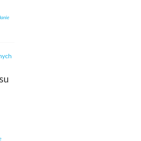
anie
nych
su
e