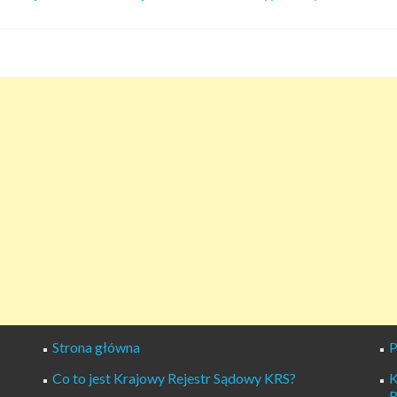
Strona główna
P
Co to jest Krajowy Rejestr Sądowy KRS?
K