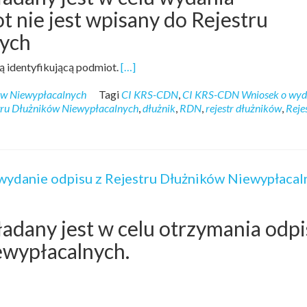
t nie jest wpisany do Rejestru
ych
ą identyfikującą podmiot.
[…]
ów Niewypłacalnych
Tagi
CI KRS-CDN
,
CI KRS-CDN Wniosek o wyd
stru Dłużników Niewypłacalnych
,
dłużnik
,
RDN
,
rejestr dłużników
,
Reje
ydanie odpisu z Rejestru Dłużników Niewypłacal
dany jest w celu otrzymania odpi
ewypłacalnych.